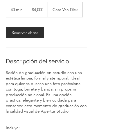
4,000
pesos
40 min
4
$4,000
Casa Van Dick
mexicanos
0
m
i
Reservar ahora
n
Descripción del servicio
Sesión de graduación en estudio con una
estética limpia, formal y atemporal. Ideal
para quienes buscan una foto profesional
con toga, birrete y banda, sin props ni
producción adicional. Es una opción
práctica, elegante y bien cuidada para
conservar este momento de graduación con
la calidad visual de Apertur Studio.
Incluye: